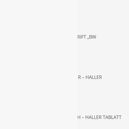
TAGBLATT
TANNENHOF IN WEILER – ZEITSCHRIFT „BW
ARCHITEKTURJOURNAL“
GLOCKEN HÄNGEN SCHON WIEDER – HALLER
TAGBLATT
KNALLROTER FRÜHLINGSANSTRICH – HALLER TABLATT