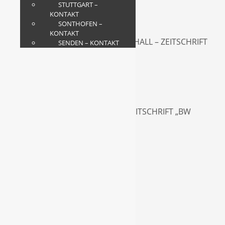
STUTTGART –
KONTAKT
SONTHOFEN –
KONTAKT
JUGENDHERBERGE SCHWÄBISCH HALL – ZEITSCHRIFT
SENDEN – KONTAKT
„ARCHITEKTUR EXKLUSIV“
HOCHGRAT IN OBERSTAUFEN – ZEITSCHRIFT „BW
ARCHITEKTURJOURNAL“
COLORE MAGAZIN