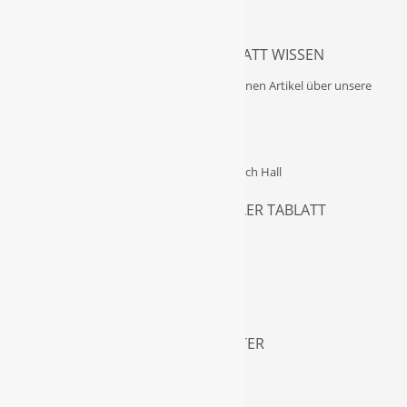
METALLISCHER GLANZ – MALERBLATT WISSEN
Die Internetseite „Malerblatt Wissen“ hat einen Artikel über unsere
Arbeiten…
DAS VERGOLDEN GELERNT – HALLER TABLATT
EHRUNG LANGJÄHRIGE MITARBEITER