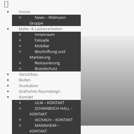
Home
News – Widmann
Gruppe
Maler- & Lackierarbeiten
Innenraum
Fassade
Mobiliar
Beschriftung und
Markierung
Restaurierung
Brandschutz
Gerüstbau
Boden
Stuckateur
Grafisches Raumdesign
Kontakt
ULM – KONTAKT
SCHWÄBISCH HALL –
KONTAKT
AICHACH – KONTAKT
MANNHEIM –
KONTAKT