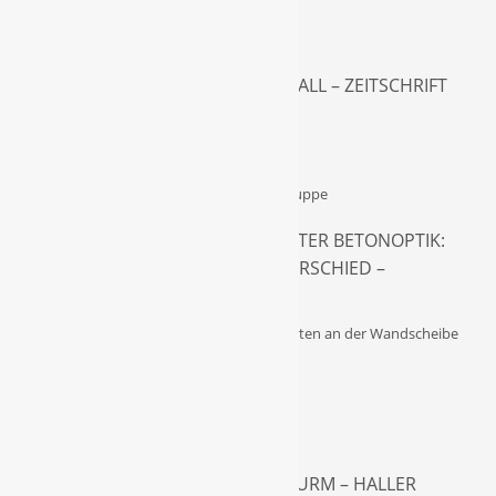
HOTEL SCHOLL IN SCHWÄBISCH HALL – ZEITSCHRIFT
„ARCHITEKTUR“
METALLISCHER GLANZ STATT MATTER BETONOPTIK:
SILBERSCHEIBE MACHT DEN UNTERSCHIED –
CAPAROL.DE
Auch auf caparol.de wird über unsere Arbeiten an der Wandscheibe
für…
NEUER ANSTRICH FÜR GLOCKENTURM – HALLER