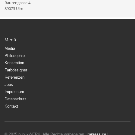
Baurengasse 4
89073 Ulm
Menü
Media
Philosophie
Konzeption
Farbdesigner
Referenzen
Jobs
Impressum
Datenschutz
Kontakt
© 2025 publikWERK. Alle Rechte vorbehalten.
Impressum
|