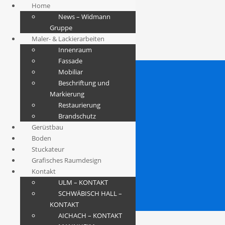
Home
News – Widmann
Gruppe
Maler- & Lackierarbeiten
Innenraum
Fassade
Mobiliar
Beschriftung und
Markierung
Restaurierung
Brandschutz
Gerüstbau
Boden
Stuckateur
Grafisches Raumdesign
Kontakt
ULM – KONTAKT
SCHWÄBISCH HALL –
KONTAKT
AICHACH – KONTAKT