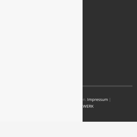
Menü
Media
Philosophie
Konzeption
Farbdesigner
Referenzen
Jobs
Impressum
Datenschutz
Kontakt
© 2025 publikWERK. Alle Rechte vorbehalten.
Impressum
|
Datenschutz
| Website realisiert von
publikWERK