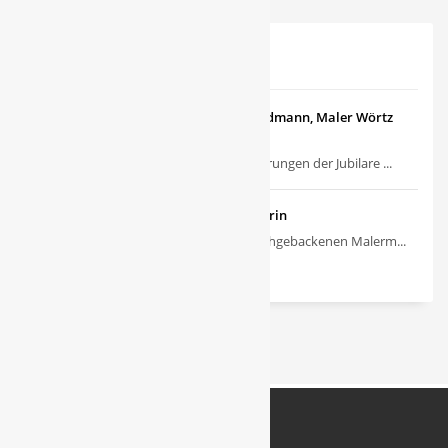
NEUSTE BEITRÄGE
Ehrungen der Jubilare bei Maler Widmann, Maler Wörtz
und Maler Lörsch
Üblicherweise finden die Ehrungen der Jubilare ...
Larissa Mann ist beste Malermeisterin
Wir gratulieren unserer frischgebackenen Malerm...